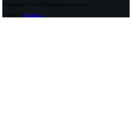
Copyright © 2014-2025 https://goproforum.se
Crafted by
ahstudio.se