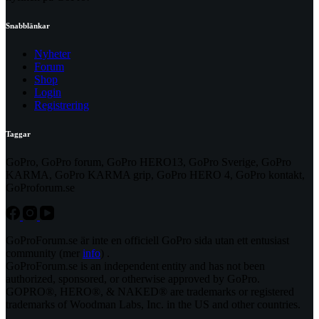
Snabblänkar
Nyheter
Forum
Shop
Login
Registrering
Taggar
GoPro, GoPro forum, GoPro HERO13, GoPro Sverige, GoPro
KARMA, GoPro KARMA grip, GoPro HERO 4, GoPro kontakt,
GoProforum.se
GoProForum.se är inte en officiell GoPro sida utan ett entusiast
community (mer
info
) .
GoProForum.se is an independent entity and has not been
authorized, sponsored, or otherwise approved by GoPro.
GOPRO®, HERO®, & NAKED® are trademarks or registered
trademarks of Woodman Labs, Inc. in the US and other countries.