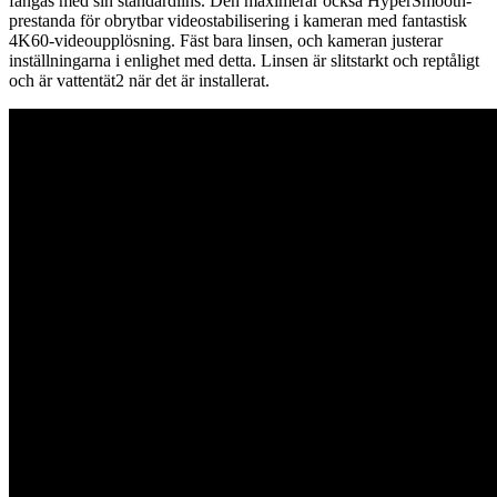
fångas med sin standardlins. Den maximerar också HyperSmooth-
prestanda för obrytbar videostabilisering i kameran med fantastisk
4K60-videoupplösning. Fäst bara linsen, och kameran justerar
inställningarna i enlighet med detta. Linsen är slitstarkt och reptåligt
och är vattentät2 när det är installerat.