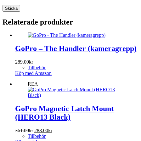
Skicka
Relaterade produkter
GoPro – The Handler (kameragrepp)
289.00
kr
Tillbehör
Köp med Amazon
REA
GoPro Magnetic Latch Mount
(HERO13 Black)
Det
Det
361.00
kr
288.00
kr
ursprungliga
nuvarande
Tillbehör