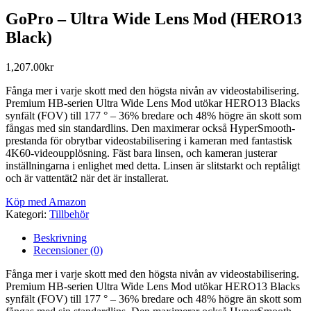
GoPro – Ultra Wide Lens Mod (HERO13
Black)
1,207.00
kr
Fånga mer i varje skott med den högsta nivån av videostabilisering.
Premium HB-serien Ultra Wide Lens Mod utökar HERO13 Blacks
synfält (FOV) till 177 ° – 36% bredare och 48% högre än skott som
fångas med sin standardlins. Den maximerar också HyperSmooth-
prestanda för obrytbar videostabilisering i kameran med fantastisk
4K60-videoupplösning. Fäst bara linsen, och kameran justerar
inställningarna i enlighet med detta. Linsen är slitstarkt och reptåligt
och är vattentät2 när det är installerat.
Köp med Amazon
Kategori:
Tillbehör
Beskrivning
Recensioner (0)
Fånga mer i varje skott med den högsta nivån av videostabilisering.
Premium HB-serien Ultra Wide Lens Mod utökar HERO13 Blacks
synfält (FOV) till 177 ° – 36% bredare och 48% högre än skott som