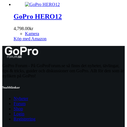
GoPro HERO12
4,798.00
kr
Kamera
Köp med Amazon
GoPro Forum - På GoProForum.se så finns det nyheter, tävlingar,
tips & tricks, guider och diskussioner om GoPro. Allt för den som är
nyfiken på GoPro!
Snabblänkar
Nyheter
Forum
Shop
Login
Registrering