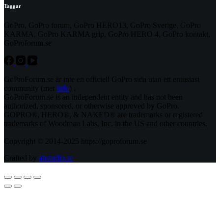
Taggar
GoPro, GoPro forum, GoPro HERO13, GoPro Sverige, GoPro
KARMA, GoPro KARMA grip, GoPro HERO 4, GoPro kontakt,
GoProforum.se
GoProForum.se är inte en officiell GoPro sida utan ett entusiast
community (mer
info
) .
GoProForum.se is an independent entity and has not been
authorized, sponsored, or otherwise approved by GoPro.
GOPRO®, HERO®, & NAKED® are trademarks or registered
trademarks of Woodman Labs, Inc. in the US and other countries.
Copyright © 2014-2025 https://goproforum.se
Crafted by
ahstudio.se