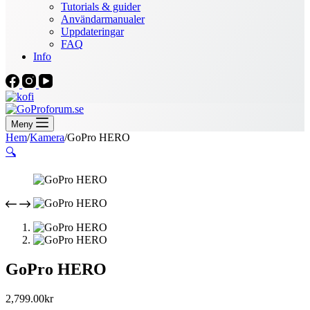
Tutorials & guider
Användarmanualer
Uppdateringar
FAQ
Info
Meny
Hem
/
Kamera
/
GoPro HERO
🔍
GoPro HERO
2,799.00
kr