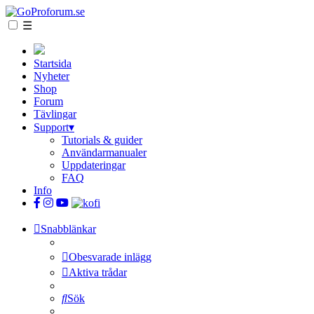
☰
Startsida
Nyheter
Shop
Forum
Tävlingar
Support
▾
Tutorials & guider
Användarmanualer
Uppdateringar
FAQ
Info
Snabblänkar
Obesvarade inlägg
Aktiva trådar
Sök