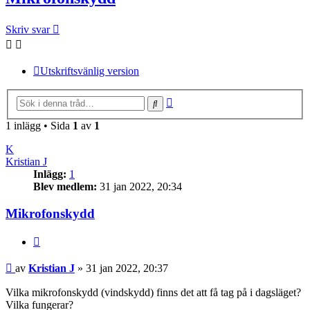
Skriv svar
Utskriftsvänlig version
Avancerad sökning
Sök
1 inlägg • Sida
1
av
1
K
Kristian J
Inlägg:
1
Blev medlem:
31 jan 2022, 20:34
Mikrofonskydd
Citera
Inlägg
av
Kristian J
»
31 jan 2022, 20:37
Vilka mikrofonskydd (vindskydd) finns det att få tag på i dagsläget?
Vilka fungerar?