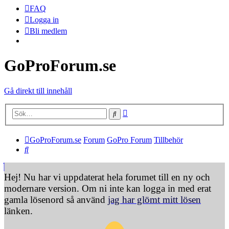
FAQ
Logga in
Bli medlem
GoProForum.se
Gå direkt till innehåll
Avancerad sökning
Sök
GoProForum.se
Forum
GoPro Forum
Tillbehör
Sök
Hej! Nu har vi uppdaterat hela forumet till en ny och
modernare version. Om ni inte kan logga in med erat
gamla lösenord så använd
jag har glömt mitt lösen
länken.