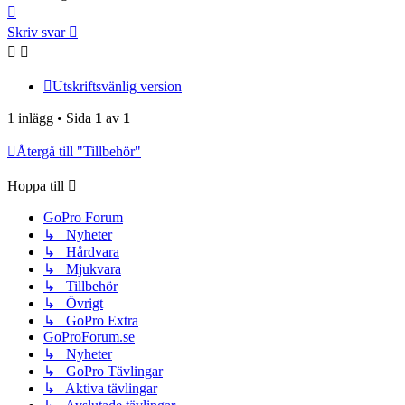
Upp
Skriv svar
Utskriftsvänlig version
1 inlägg • Sida
1
av
1
Återgå till "Tillbehör"
Hoppa till
GoPro Forum
↳ Nyheter
↳ Hårdvara
↳ Mjukvara
↳ Tillbehör
↳ Övrigt
↳ GoPro Extra
GoProForum.se
↳ Nyheter
↳ GoPro Tävlingar
↳ Aktiva tävlingar