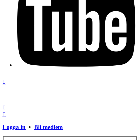
Stäng fönster
Logga in
•
Bli medlem