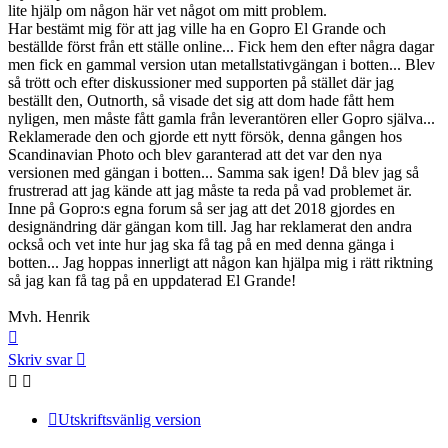
lite hjälp om någon här vet något om mitt problem.
Har bestämt mig för att jag ville ha en Gopro El Grande och
beställde först från ett ställe online... Fick hem den efter några dagar
men fick en gammal version utan metallstativgängan i botten... Blev
så trött och efter diskussioner med supporten på stället där jag
beställt den, Outnorth, så visade det sig att dom hade fått hem
nyligen, men måste fått gamla från leverantören eller Gopro själva...
Reklamerade den och gjorde ett nytt försök, denna gången hos
Scandinavian Photo och blev garanterad att det var den nya
versionen med gängan i botten... Samma sak igen! Då blev jag så
frustrerad att jag kände att jag måste ta reda på vad problemet är.
Inne på Gopro:s egna forum så ser jag att det 2018 gjordes en
designändring där gängan kom till. Jag har reklamerat den andra
också och vet inte hur jag ska få tag på en med denna gänga i
botten... Jag hoppas innerligt att någon kan hjälpa mig i rätt riktning
så jag kan få tag på en uppdaterad El Grande!
Mvh. Henrik
Upp
Skriv svar
Utskriftsvänlig version