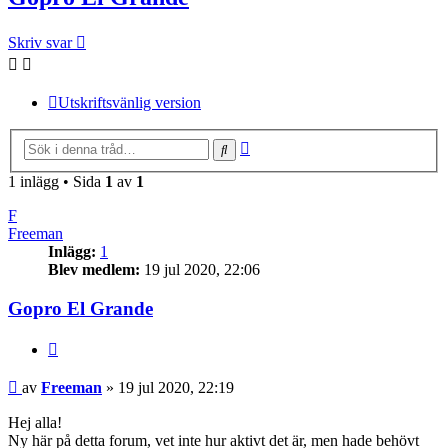
Skriv svar
Utskriftsvänlig version
Avancerad sökning
Sök
1 inlägg • Sida
1
av
1
F
Freeman
Inlägg:
1
Blev medlem:
19 jul 2020, 22:06
Gopro El Grande
Citera
Inlägg
av
Freeman
»
19 jul 2020, 22:19
Hej alla!
Ny här på detta forum, vet inte hur aktivt det är, men hade behövt