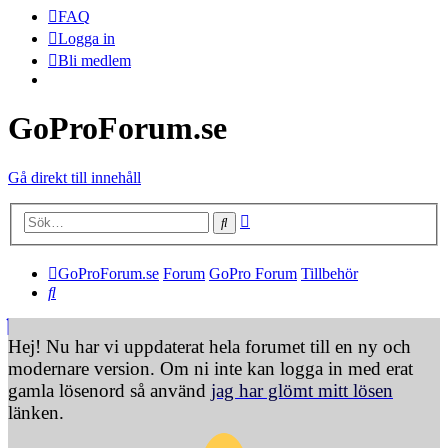
FAQ
Logga in
Bli medlem
GoProForum.se
Gå direkt till innehåll
Avancerad sökning
Sök
GoProForum.se
Forum
GoPro Forum
Tillbehör
Sök
Hej! Nu har vi uppdaterat hela forumet till en ny och
modernare version. Om ni inte kan logga in med erat
gamla lösenord så använd
jag har glömt mitt lösen
länken.