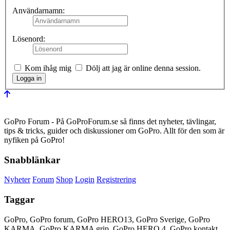
Användarnamn:
Lösenord:
Kom ihåg mig
Dölj att jag är online denna session.
GoPro Forum - På GoProForum.se så finns det nyheter, tävlingar,
tips & tricks, guider och diskussioner om GoPro. Allt för den som är
nyfiken på GoPro!
Snabblänkar
Nyheter
Forum
Shop
Login
Registrering
Taggar
GoPro, GoPro forum, GoPro HERO13, GoPro Sverige, GoPro
KARMA, GoPro KARMA grip, GoPro HERO 4, GoPro kontakt,