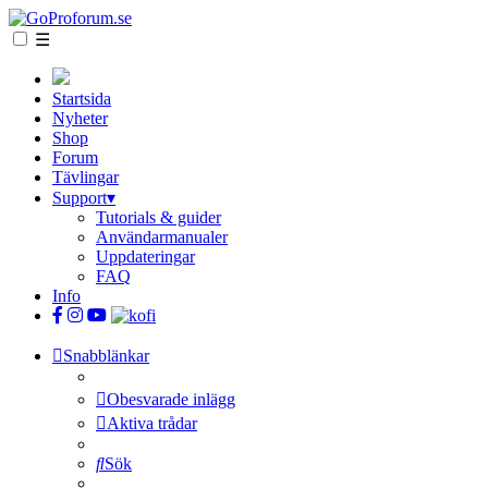
☰
Startsida
Nyheter
Shop
Forum
Tävlingar
Support
▾
Tutorials & guider
Användarmanualer
Uppdateringar
FAQ
Info
Snabblänkar
Obesvarade inlägg
Aktiva trådar
Sök