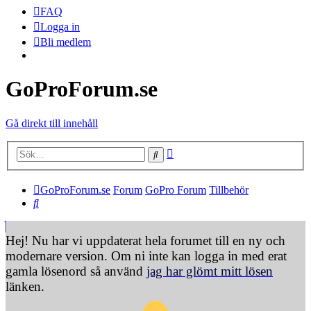
FAQ
Logga in
Bli medlem
GoProForum.se
Gå direkt till innehåll
Avancerad sökning
Sök
GoProForum.se
Forum
GoPro Forum
Tillbehör
Sök
Hej! Nu har vi uppdaterat hela forumet till en ny och
modernare version. Om ni inte kan logga in med erat
gamla lösenord så använd
jag har glömt mitt lösen
länken.