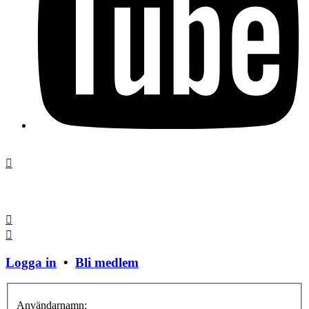
Stäng fönster
Logga in
•
Bli medlem
Användarnamn: