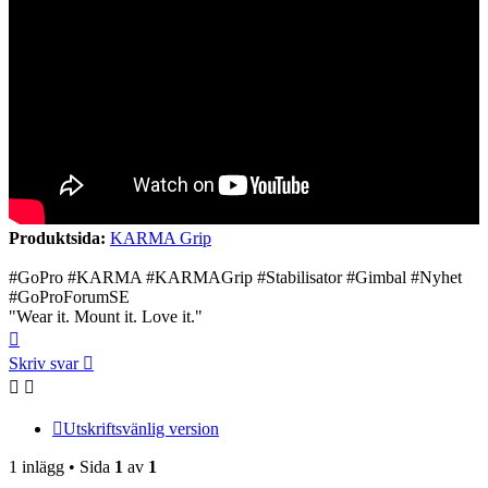
Produktsida:
KARMA Grip
‪#‎GoPro‬ ‪#‎KARMA #KARMAGrip #Stabilisator #Gimbal #‎Nyhet
‪#‎GoProForumSE‬
"Wear it. Mount it. Love it."
Upp
Skriv svar
Utskriftsvänlig version
1 inlägg • Sida
1
av
1