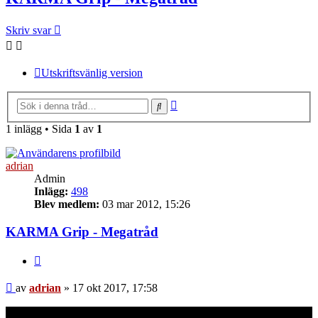
Skriv svar
Utskriftsvänlig version
Avancerad sökning
Sök
1 inlägg • Sida
1
av
1
adrian
Admin
Inlägg:
498
Blev medlem:
03 mar 2012, 15:26
KARMA Grip - Megatråd
Citera
Inlägg
av
adrian
»
17 okt 2017, 17:58