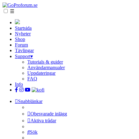
☰
Startsida
Nyheter
Shop
Forum
Tävlingar
Support
▾
Tutorials & guider
Användarmanualer
Uppdateringar
FAQ
Info
Snabblänkar
Obesvarade inlägg
Aktiva trådar
Sök