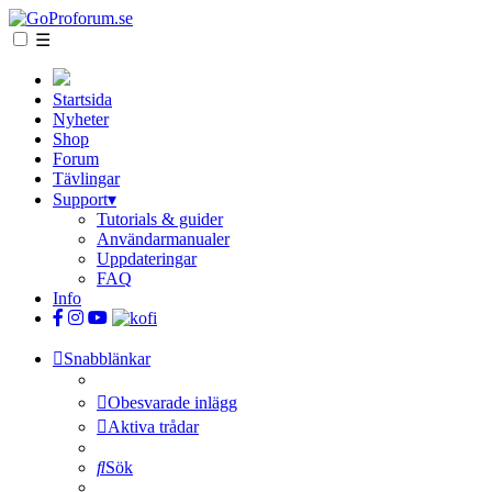
☰
Startsida
Nyheter
Shop
Forum
Tävlingar
Support
▾
Tutorials & guider
Användarmanualer
Uppdateringar
FAQ
Info
Snabblänkar
Obesvarade inlägg
Aktiva trådar
Sök