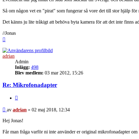
Så om någon vet en "pirat" som fungerar så vore det till stor hjälp f
Det känns ju lite tråkigt att behöva byta kamera för att det inte finns 
//Jonas
Upp
adrian
Admin
Inlägg:
498
Blev medlem:
03 mar 2012, 15:26
Re: Mikrofonadapter
Citera
Inlägg
av
adrian
»
02 maj 2018, 12:34
Hej Jonas!
Får man fråga varför ni inte använder er original mikrofonadapter om