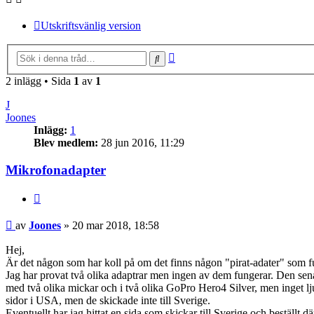
Utskriftsvänlig version
Avancerad sökning
Sök
2 inlägg • Sida
1
av
1
J
Joones
Inlägg:
1
Blev medlem:
28 jun 2016, 11:29
Mikrofonadapter
Citera
Inlägg
av
Joones
»
20 mar 2018, 18:58
Hej,
Är det någon som har koll på om det finns någon "pirat-adater" som f
Jag har provat två olika adaptrar men ingen av dem fungerar. Den sen
med två olika mickar och i två olika GoPro Hero4 Silver, men inget ljud
sidor i USA, men de skickade inte till Sverige.
Eventuellt har jag hittat en sida som skickar till Sverige och beställt d