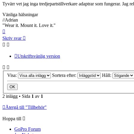
Tyvärr vet jag inga tredjepartstillverkare adaptrar som fungerar. Jag 
Vänliga hälsningar
//Adrian
"Wear it. Mount it. Love it."
Upp
Skriv svar
Utskriftsvänlig version
Visa:
Sortera efter:
Håll:
2 inlägg • Sida
1
av
1
Återgå till "Tillbehör"
Hoppa till
GoPro Forum