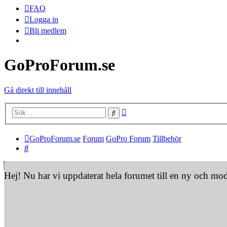
FAQ
Logga in
Bli medlem
GoProForum.se
Gå direkt till innehåll
Avancerad sökning
Sök
GoProForum.se
Forum
GoPro Forum
Tillbehör
Sök
Hej! Nu har vi uppdaterat hela forumet till en ny och mo