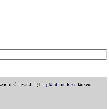
ösenord så använd
jag har glömt mitt lösen
länken.