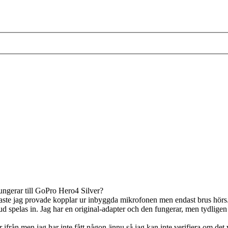
ungerar till GoPro Hero4 Silver?
aste jag provade kopplar ur inbyggda mikrofonen men endast brus hörs.
 spelas in. Jag har en original-adapter och den fungerar, men tydligen fi
är ifrån men jag har inte fått någon ännu så jag kan inte verifiera om det 