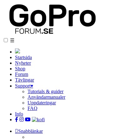
☰
Startsida
Nyheter
Shop
Forum
Tävlingar
Support
▾
Tutorials & guider
Användarmanualer
Uppdateringar
FAQ
Info
Snabblänkar