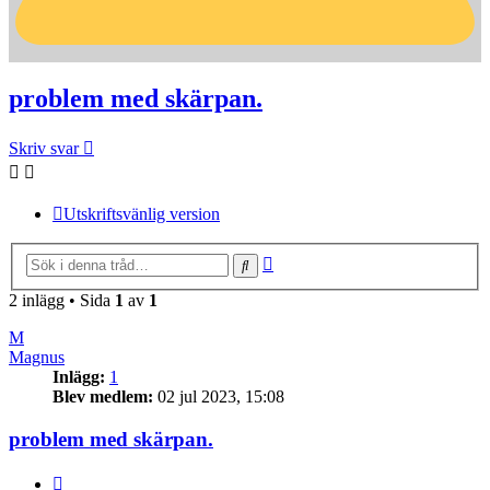
problem med skärpan.
Skriv svar
Utskriftsvänlig version
Avancerad sökning
Sök
2 inlägg • Sida
1
av
1
M
Magnus
Inlägg:
1
Blev medlem:
02 jul 2023, 15:08
problem med skärpan.
Citera