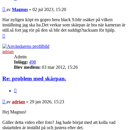
Inlägg
av
Magnus
»
02 jul 2023, 15:20
Har nyligen köpt en gopro hera black 9.blir osäker på vilken
inställning jag ska ha.Det verkar som skärpan är bra när kameran är
still.så fort jag rör på den så blir det suddigt?tacksam för hjälp.
Upp
adrian
Admin
Inlägg:
498
Blev medlem:
03 mar 2012, 15:26
Re: problem med skärpan.
Citera
Inlägg
av
adrian
»
29 jan 2026, 15:23
Hej Magnus!
Gäller detta video eller foto? Jag hade börjat med att kolla vad
slutartiden är inställd på och justera efter det.