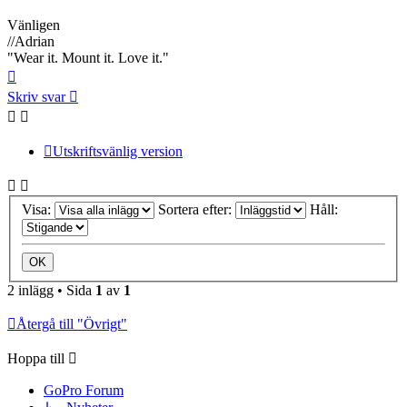
Vänligen
//Adrian
"Wear it. Mount it. Love it."
Upp
Skriv svar
Utskriftsvänlig version
Visa:
Sortera efter:
Håll:
2 inlägg • Sida
1
av
1
Återgå till "Övrigt"
Hoppa till
GoPro Forum