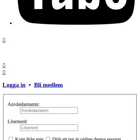
Stäng fönster
Logga in
•
Bli medlem
Användarnamn:
Lösenord:
Kom ihåg mig
Dölj att jag är online denna session.