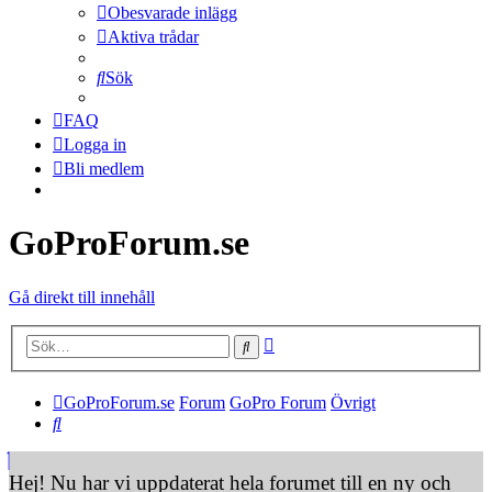
Obesvarade inlägg
Aktiva trådar
Sök
FAQ
Logga in
Bli medlem
GoProForum.se
Gå direkt till innehåll
Avancerad sökning
Sök
GoProForum.se
Forum
GoPro Forum
Övrigt
Sök
Hej! Nu har vi uppdaterat hela forumet till en ny och