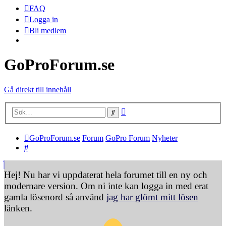
FAQ
Logga in
Bli medlem
GoProForum.se
Gå direkt till innehåll
Avancerad sökning
Sök
GoProForum.se
Forum
GoPro Forum
Nyheter
Sök
Hej! Nu har vi uppdaterat hela forumet till en ny och
modernare version. Om ni inte kan logga in med erat
gamla lösenord så använd
jag har glömt mitt lösen
länken.