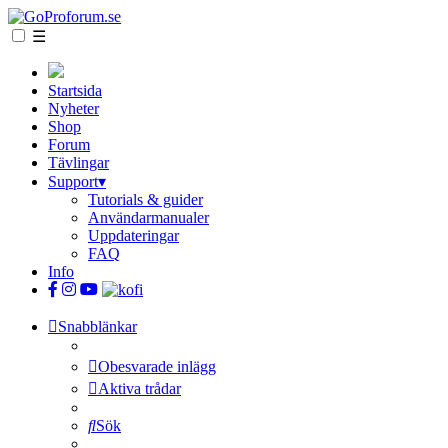
☰
Startsida
Nyheter
Shop
Forum
Tävlingar
Support
▾
Tutorials & guider
Användarmanualer
Uppdateringar
FAQ
Info
Snabblänkar
Obesvarade inlägg
Aktiva trådar
Sök