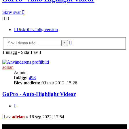
Skriv svar
Utskriftsvänlig version
Avancerad sökning
Sök
1 inlägg • Sida
1
av
1
adrian
Admin
Inlägg:
498
Blev medlem:
03 mar 2012, 15:26
GoPro - Auto-Highlight Videor
Citera
Inlägg
av
adrian
»
16 sep 2022, 17:54