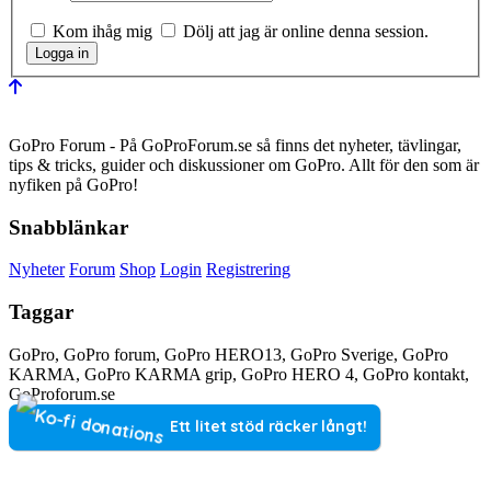
Kom ihåg mig
Dölj att jag är online denna session.
GoPro Forum - På GoProForum.se så finns det nyheter, tävlingar,
tips & tricks, guider och diskussioner om GoPro. Allt för den som är
nyfiken på GoPro!
Snabblänkar
Nyheter
Forum
Shop
Login
Registrering
Taggar
GoPro, GoPro forum, GoPro HERO13, GoPro Sverige, GoPro
KARMA, GoPro KARMA grip, GoPro HERO 4, GoPro kontakt,
GoProforum.se
Ett litet stöd räcker långt!