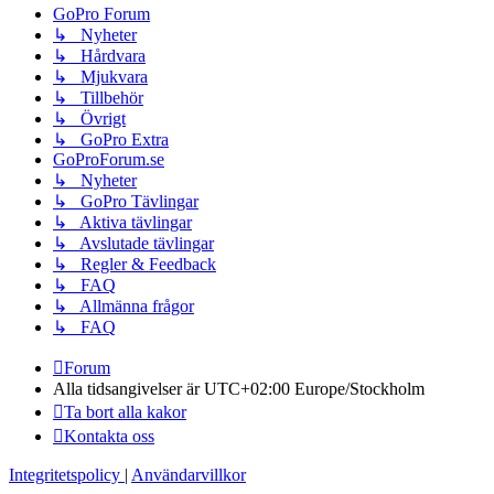
GoPro Forum
↳ Nyheter
↳ Hårdvara
↳ Mjukvara
↳ Tillbehör
↳ Övrigt
↳ GoPro Extra
GoProForum.se
↳ Nyheter
↳ GoPro Tävlingar
↳ Aktiva tävlingar
↳ Avslutade tävlingar
↳ Regler & Feedback
↳ FAQ
↳ Allmänna frågor
↳ FAQ
Forum
Alla tidsangivelser är UTC+02:00 Europe/Stockholm
Ta bort alla kakor
Kontakta oss
Integritetspolicy
|
Användarvillkor