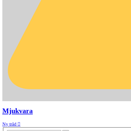
Mjukvara
Ny tråd