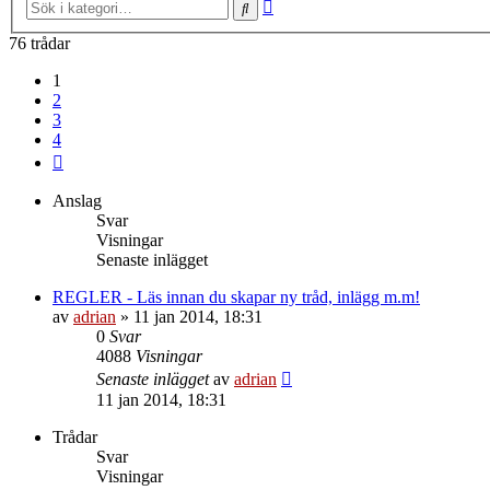
Avancerad sökning
Sök
76 trådar
1
2
3
4
Nästa
Anslag
Svar
Visningar
Senaste inlägget
REGLER - Läs innan du skapar ny tråd, inlägg m.m!
av
adrian
»
11 jan 2014, 18:31
0
Svar
4088
Visningar
Senaste inlägget
av
adrian
11 jan 2014, 18:31
Trådar
Svar
Visningar