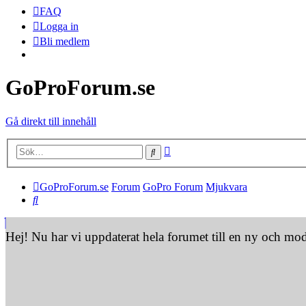
FAQ
Logga in
Bli medlem
GoProForum.se
Gå direkt till innehåll
Avancerad sökning
Sök
GoProForum.se
Forum
GoPro Forum
Mjukvara
Sök
Hej! Nu har vi uppdaterat hela forumet till en ny och mo