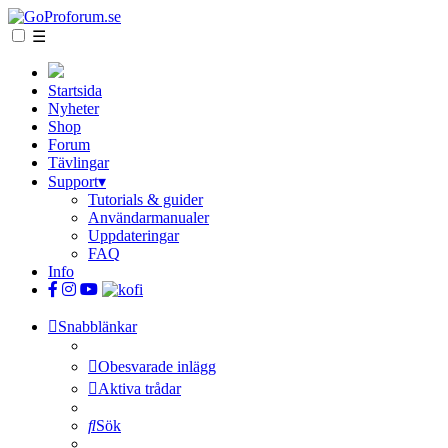
☰
Startsida
Nyheter
Shop
Forum
Tävlingar
Support
▾
Tutorials & guider
Användarmanualer
Uppdateringar
FAQ
Info
Snabblänkar
Obesvarade inlägg
Aktiva trådar
Sök