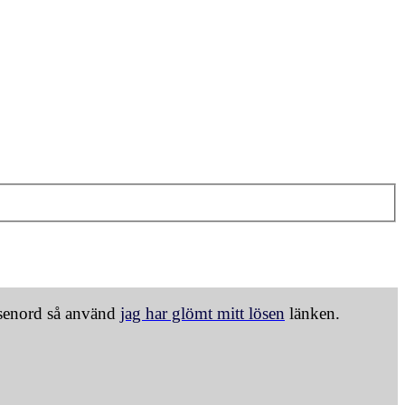
ösenord så använd
jag har glömt mitt lösen
länken.