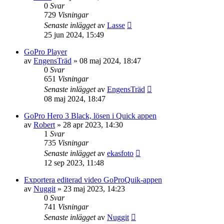
0
Svar
729
Visningar
Senaste inlägget
av
Lasse
25 jun 2024, 15:49
GoPro Player
av
EngensTräd
»
08 maj 2024, 18:47
0
Svar
651
Visningar
Senaste inlägget
av
EngensTräd
08 maj 2024, 18:47
GoPro Hero 3 Black, lösen i Quick appen
av
Robert
»
28 apr 2023, 14:30
1
Svar
735
Visningar
Senaste inlägget
av
ekasfoto
12 sep 2023, 11:48
Exportera editerad video GoProQuik-appen
av
Nuggit
»
23 maj 2023, 14:23
0
Svar
741
Visningar
Senaste inlägget
av
Nuggit