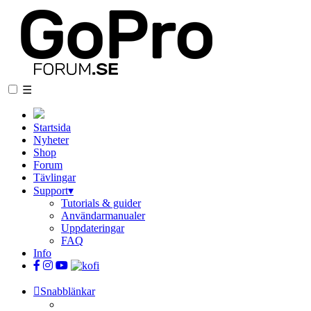
☰
Startsida
Nyheter
Shop
Forum
Tävlingar
Support
▾
Tutorials & guider
Användarmanualer
Uppdateringar
FAQ
Info
Snabblänkar