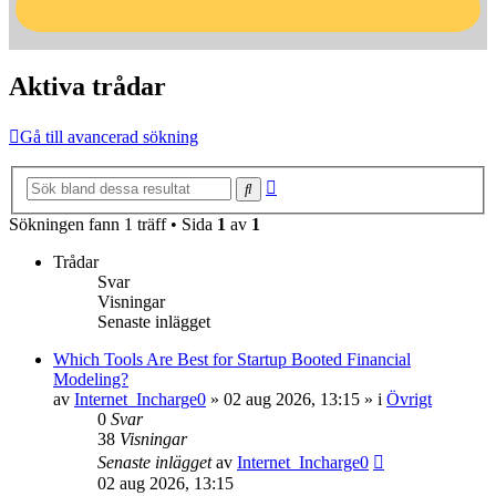
Aktiva trådar
Gå till avancerad sökning
Avancerad sökning
Sök
Sökningen fann 1 träff • Sida
1
av
1
Trådar
Svar
Visningar
Senaste inlägget
Which Tools Are Best for Startup Booted Financial
Modeling?
av
Internet_Incharge0
»
02 aug 2026, 13:15
» i
Övrigt
0
Svar
38
Visningar
Senaste inlägget
av
Internet_Incharge0
02 aug 2026, 13:15