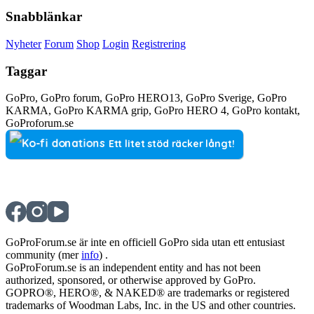
Snabblänkar
Nyheter
Forum
Shop
Login
Registrering
Taggar
GoPro, GoPro forum, GoPro HERO13, GoPro Sverige, GoPro
KARMA, GoPro KARMA grip, GoPro HERO 4, GoPro kontakt,
GoProforum.se
Ett litet stöd räcker långt!
GoProForum.se är inte en officiell GoPro sida utan ett entusiast
community (mer
info
) .
GoProForum.se is an independent entity and has not been
authorized, sponsored, or otherwise approved by GoPro.
GOPRO®, HERO®, & NAKED® are trademarks or registered
trademarks of Woodman Labs, Inc. in the US and other countries.