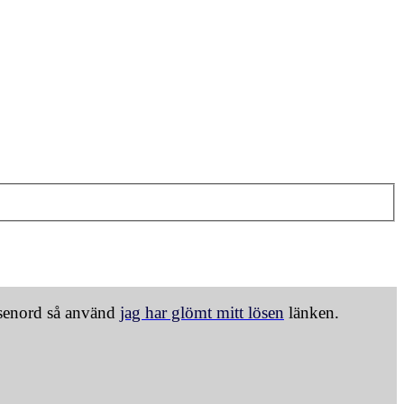
ösenord så använd
jag har glömt mitt lösen
länken.