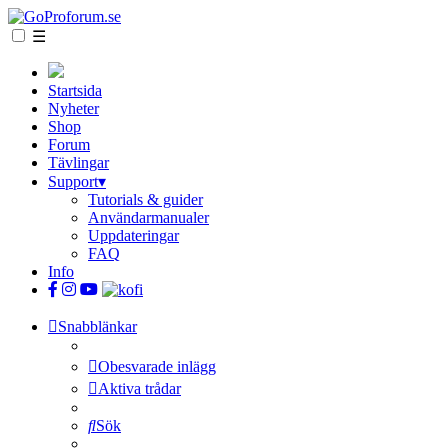
☰
Startsida
Nyheter
Shop
Forum
Tävlingar
Support
▾
Tutorials & guider
Användarmanualer
Uppdateringar
FAQ
Info
Snabblänkar
Obesvarade inlägg
Aktiva trådar
Sök