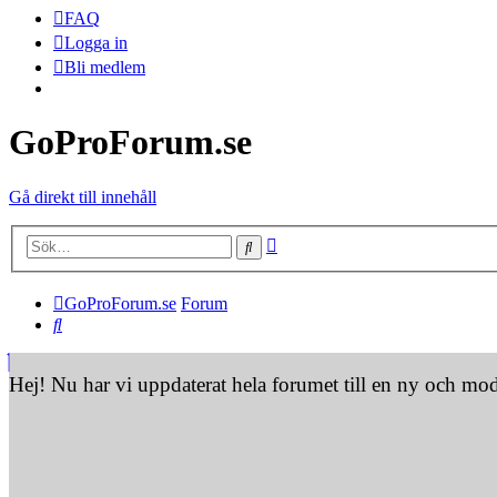
FAQ
Logga in
Bli medlem
GoProForum.se
Gå direkt till innehåll
Avancerad sökning
Sök
GoProForum.se
Forum
Sök
Hej! Nu har vi uppdaterat hela forumet till en ny och mo