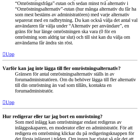
“Omröstningsfråga”-rutan och sedan minst två alternativ i
“Omröstningsalternativ”-rutan (hur många alternativ du får ha
som mest bestäms av administratören) med varje alternativ
separerat med en radbrytning. Du kan också välja det antal val
användaren får välja under “Alternativ per användare”, en
gräns för hur länge omröstningen ska vara (0 för en
omröstning som aldrig tar slut) och till sist kan du välja om
användarna får ändra sin röst.
Upp
Varför kan jag inte lägga till fler omröstningsalternativ?
Gränsen för antal omröstningsalternativ ställs in av
forumadministratören. Om du behöver lägga till fler alternativ
till din omröstning än vad som tillåts, kontakta en
forumadministratör.
Upp
Hur redigerar eller tar jag bort en omröstning?
Som med inlägg kan omröstningar endast redigeras av
inläggsskaparen, en moderator eller en administratör. För att
redigera en omröstning klickar du på redigeringsknappen för
det första inlägget i tråden. Om ingen har röstat så går det att