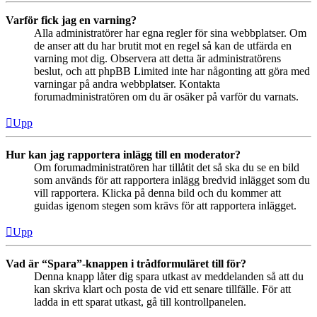
Varför fick jag en varning?
Alla administratörer har egna regler för sina webbplatser. Om
de anser att du har brutit mot en regel så kan de utfärda en
varning mot dig. Observera att detta är administratörens
beslut, och att phpBB Limited inte har någonting att göra med
varningar på andra webbplatser. Kontakta
forumadministratören om du är osäker på varför du varnats.
Upp
Hur kan jag rapportera inlägg till en moderator?
Om forumadministratören har tillåtit det så ska du se en bild
som används för att rapportera inlägg bredvid inlägget som du
vill rapportera. Klicka på denna bild och du kommer att
guidas igenom stegen som krävs för att rapportera inlägget.
Upp
Vad är “Spara”-knappen i trådformuläret till för?
Denna knapp låter dig spara utkast av meddelanden så att du
kan skriva klart och posta de vid ett senare tillfälle. För att
ladda in ett sparat utkast, gå till kontrollpanelen.