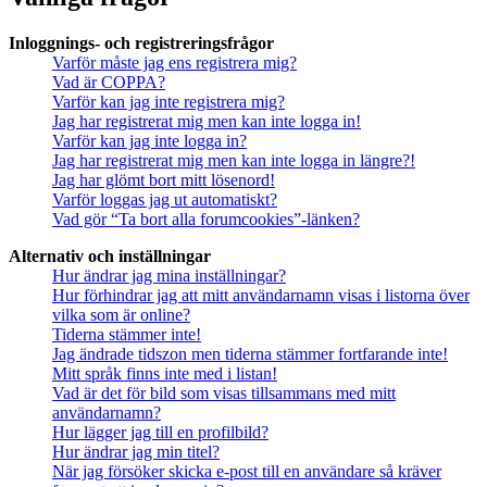
Inloggnings- och registreringsfrågor
Varför måste jag ens registrera mig?
Vad är COPPA?
Varför kan jag inte registrera mig?
Jag har registrerat mig men kan inte logga in!
Varför kan jag inte logga in?
Jag har registrerat mig men kan inte logga in längre?!
Jag har glömt bort mitt lösenord!
Varför loggas jag ut automatiskt?
Vad gör “Ta bort alla forumcookies”-länken?
Alternativ och inställningar
Hur ändrar jag mina inställningar?
Hur förhindrar jag att mitt användarnamn visas i listorna över
vilka som är online?
Tiderna stämmer inte!
Jag ändrade tidszon men tiderna stämmer fortfarande inte!
Mitt språk finns inte med i listan!
Vad är det för bild som visas tillsammans med mitt
användarnamn?
Hur lägger jag till en profilbild?
Hur ändrar jag min titel?
När jag försöker skicka e-post till en användare så kräver