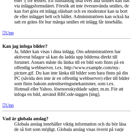
eller :( för ledsen. En fullständig lista över alla smilies kan nås
via inläggsformuläret. Försök att inte överanvända smilies, de
kan fort göra ett inlägg oläsbart och en moderator kan ta bort
de eller inlägget helt och hållet. Administratören kan också ha
satt en gräns för hur många smilies ett inlägg får innehålla.
Upp
Kan jag infoga bilder?
Ja, bilder kan visas i dina inlägg. Om administratören har
aktiverat bilagor så kan du ladda upp bilderna direkt till
forumet. Annars måste du länka till en bild som finns på en
offentlig webbserver, t.ex. http://www.example.com/my-
picture.gif. Du kan inte länka till bilder som bara finns på din
PC (såvida den inte är en offentlig webbserver) eller till bilder
som finns bakom autentiseringsmekanismer, som t.ex.
Hotmail eller Yahoo, lösenorsskyddade sajter, m.m. För att
infoga en bild, använd BBCode-taggen [img].
Upp
Vad är globala anslag?
Globala anslag innehåller viktig information och du bör läsa
de så fort som möjligt. Globala anslag visas överst på varje