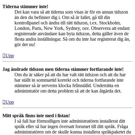
Tiderna stämmer inte!
Det kan vara så att tiderna som visas är för en annan tidszon
än den du befinner dig i. Om så är fallet, gå till din
kontrollpanel och ändra till rätt tidszon, t.ex. Stockholm,
London, Paris, New York, Sydney, osv. Observera att endast
registrerade användare kan byta tidszon, detta gäller även de
flesta andra inställningar. Så om du inte har registrerat dig än,
gör det nu!
Upp
Jag ändrade tidszon men tiderna stämmer fortfarande inte!
Om du är säker på att du har valt rätt tidszon och att du har
har ställt in sommartid korrekt och tiderna fortfarande inte
stämmer så är serverns klocka felinställd. Underrätta en
administratör om detta problem så att de kan åtgärda det.
Upp
Mitt språk finns inte med i listan!
I så fall har förmodligen inte administratören installerat ditt
språk eller så har ingen översatt forumet till ditt språk. Fråga
administratören om de skulle kunna installera språkpaketet du