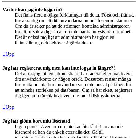
Varför kan jag inte logga in?
Det finns flera möjliga förklaringar till detta. Först och främst,
försäkra dig om att ditt användarnamn och lösenord stämmer.
Om du är säker på att de stämmer, kontakta administratören
för att försäkra dig om att du inte har bannlysts från forumet.
Det är också möjligt att administratören har gjort en
felinställning och behöver åtgärda detta.
Upp
Jag har registrerat mig men kan inte logga in längre?!
Det är möjligt att en administratör har raderat eller inaktiverat
ditt användarkonto av någon orsak. Dessutom rensar många
forum då och då bort användare som inte postat på länge för
att minska storleken på databasen. Om så har skett, registrera
dig igen och försök involvera dig mer i diskussionerna.
Upp
Jag har glömt bort mitt lösenord!
Ingen panik! Även om du inte kan återfå ditt nuvarande
lösenord så kan du enkelt återställa det. Gå till
inloggningssidan och klicka på Jag har glömt mitt lösenord.