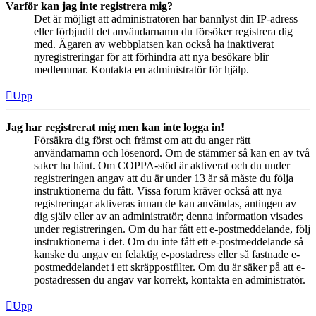
Varför kan jag inte registrera mig?
Det är möjligt att administratören har bannlyst din IP-adress
eller förbjudit det användarnamn du försöker registrera dig
med. Ägaren av webbplatsen kan också ha inaktiverat
nyregistreringar för att förhindra att nya besökare blir
medlemmar. Kontakta en administratör för hjälp.
Upp
Jag har registrerat mig men kan inte logga in!
Försäkra dig först och främst om att du anger rätt
användarnamn och lösenord. Om de stämmer så kan en av två
saker ha hänt. Om COPPA-stöd är aktiverat och du under
registreringen angav att du är under 13 år så måste du följa
instruktionerna du fått. Vissa forum kräver också att nya
registreringar aktiveras innan de kan användas, antingen av
dig själv eller av an administratör; denna information visades
under registreringen. Om du har fått ett e-postmeddelande, följ
instruktionerna i det. Om du inte fått ett e-postmeddelande så
kanske du angav en felaktig e-postadress eller så fastnade e-
postmeddelandet i ett skräppostfilter. Om du är säker på att e-
postadressen du angav var korrekt, kontakta en administratör.
Upp