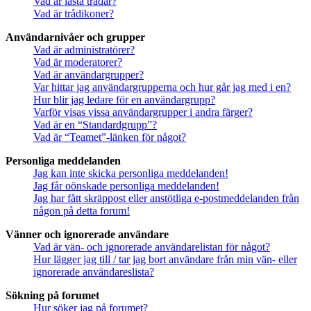
Vad är låsta trådar?
Vad är trådikoner?
Användarnivåer och grupper
Vad är administratörer?
Vad är moderatorer?
Vad är användargrupper?
Var hittar jag användargrupperna och hur går jag med i en?
Hur blir jag ledare för en användargrupp?
Varför visas vissa användargrupper i andra färger?
Vad är en “Standardgrupp”?
Vad är “Teamet”-länken för något?
Personliga meddelanden
Jag kan inte skicka personliga meddelanden!
Jag får oönskade personliga meddelanden!
Jag har fått skräppost eller anstötliga e-postmeddelanden från
någon på detta forum!
Vänner och ignorerade användare
Vad är vän- och ignorerade användarelistan för något?
Hur lägger jag till / tar jag bort användare från min vän- eller
ignorerade användareslista?
Sökning på forumet
Hur söker jag på forumet?