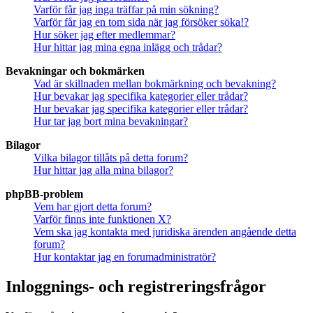
Varför får jag inga träffar på min sökning?
Varför får jag en tom sida när jag försöker söka!?
Hur söker jag efter medlemmar?
Hur hittar jag mina egna inlägg och trådar?
Bevakningar och bokmärken
Vad är skillnaden mellan bokmärkning och bevakning?
Hur bevakar jag specifika kategorier eller trådar?
Hur bevakar jag specifika kategorier eller trådar?
Hur tar jag bort mina bevakningar?
Bilagor
Vilka bilagor tillåts på detta forum?
Hur hittar jag alla mina bilagor?
phpBB-problem
Vem har gjort detta forum?
Varför finns inte funktionen X?
Vem ska jag kontakta med juridiska ärenden angående detta
forum?
Hur kontaktar jag en forumadministratör?
Inloggnings- och registreringsfrågor