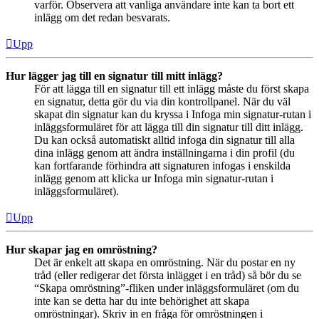
varför. Observera att vanliga användare inte kan ta bort ett
inlägg om det redan besvarats.
Upp
Hur lägger jag till en signatur till mitt inlägg?
För att lägga till en signatur till ett inlägg måste du först skapa
en signatur, detta gör du via din kontrollpanel. När du väl
skapat din signatur kan du kryssa i Infoga min signatur-rutan i
inläggsformuläret för att lägga till din signatur till ditt inlägg.
Du kan också automatiskt alltid infoga din signatur till alla
dina inlägg genom att ändra inställningarna i din profil (du
kan fortfarande förhindra att signaturen infogas i enskilda
inlägg genom att klicka ur Infoga min signatur-rutan i
inläggsformuläret).
Upp
Hur skapar jag en omröstning?
Det är enkelt att skapa en omröstning. När du postar en ny
tråd (eller redigerar det första inlägget i en tråd) så bör du se
“Skapa omröstning”-fliken under inläggsformuläret (om du
inte kan se detta har du inte behörighet att skapa
omröstningar). Skriv in en fråga för omröstningen i