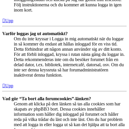
Följ instruktionerna och du kommer att kunna logga in igen
inom kort.
Upp
Varför loggas jag ut automatiskt?
Om du inte kryssar i Logga in mig automatiskt när du loggar
in så kommer du endast att hållas inloggad för en viss tid.
Detta förhindrar att någon annan använder sig av ditt konto.
För att förbli inloggad, kryssa i rutan nästa gång du loggar in.
Detta rekommenderas inte om du besöker forumet från en
delad dator, t.ex. bibliotek, internetcafé, datorsal, osv. Om du
inte ser denna kryssruta så har forumadministratören
inaktiverat denna funktion.
Upp
Vad gör “Ta bort alla forumcookies”-länken?
Genom att klicka på den länken så tas alla cookies som har
skapats av phpBB3 bort. Dessa cookies innehåller
information som håller dig inloggad på forumet och håller
reda på vilka trådar du läst och inte läst. Om du har problem
med att logga in eller logga ut så kan det hjälpa att ta bort alla