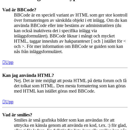
Vad är BBCode?
BBCode är en speciell variant av HTML som ger stor kontroll
över formateringen av särskilda objekt i ett inlägg. Om du kan
använda BBCode eller inte bestäms av administratören (du
kan också inaktivera det i specifika inlägg via
inläggsformuläret). BBCode liknar i mångt och mycket
HTML, taggar innesluts av hakparanteser [ och ] istället för <
och >. För mer information om BBCode se guiden som kan
nås från inläggsformuläret.
Upp
Kan jag använda HTML?
Nej. Det är inte möjligt att posta HTML på detta forum och få
det tolkat som HTML. Den mesta formatering som kan göras
med HTML kan istället göras med BBCode.
Upp
Vad är smilies?
Smilies är små grafiska bilder som kan användas för att
uttrycka en känsla genom att använda en kod, t.ex. :) för glad,