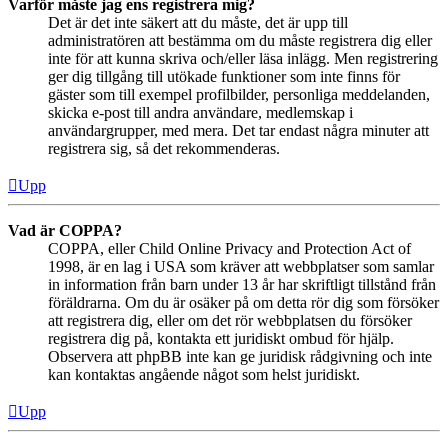
Varför måste jag ens registrera mig?
Det är det inte säkert att du måste, det är upp till
administratören att bestämma om du måste registrera dig eller
inte för att kunna skriva och/eller läsa inlägg. Men registrering
ger dig tillgång till utökade funktioner som inte finns för
gäster som till exempel profilbilder, personliga meddelanden,
skicka e-post till andra användare, medlemskap i
användargrupper, med mera. Det tar endast några minuter att
registrera sig, så det rekommenderas.
Upp
Vad är COPPA?
COPPA, eller Child Online Privacy and Protection Act of
1998, är en lag i USA som kräver att webbplatser som samlar
in information från barn under 13 år har skriftligt tillstånd från
föräldrarna. Om du är osäker på om detta rör dig som försöker
att registrera dig, eller om det rör webbplatsen du försöker
registrera dig på, kontakta ett juridiskt ombud för hjälp.
Observera att phpBB inte kan ge juridisk rådgivning och inte
kan kontaktas angående något som helst juridiskt.
Upp