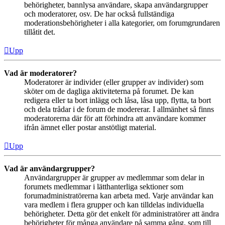
behörigheter, bannlysa användare, skapa användargrupper
och moderatorer, osv. De har också fullständiga
moderationsbehörigheter i alla kategorier, om forumgrundaren
tillåtit det.
Upp
Vad är moderatorer?
Moderatorer är individer (eller grupper av individer) som
sköter om de dagliga aktiviteterna på forumet. De kan
redigera eller ta bort inlägg och låsa, låsa upp, flytta, ta bort
och dela trådar i de forum de modererar. I allmänhet så finns
moderatorerna där för att förhindra att användare kommer
ifrån ämnet eller postar anstötligt material.
Upp
Vad är användargrupper?
Användargrupper är grupper av medlemmar som delar in
forumets medlemmar i lätthanterliga sektioner som
forumadministratörerna kan arbeta med. Varje användar kan
vara medlem i flera grupper och kan tilldelas individuella
behörigheter. Detta gör det enkelt för administratörer att ändra
behörigheter för många användare på samma gång, som till