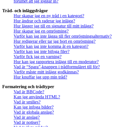
forumet att jag loggar in?
Tråd- och inläggsfrågor
Hur skapar jag en ny tråd i en kategori?
Hur ändrar och raderar jag inlägg?
Hur lägger jag till en signatur till mitt inlägg?
Hur skapar jag en omröstning?
Varför kan jag inte lägga till fler omröstningsalternativ?
Hur redigerar eller tar jag bort en omröstning?
Varför kan jag inte komma åt en kategori?
Varför kan jag inte bifoga filer?
Varför fick jag en varning?
Hur kan jag rapportera inlägg till en moderator?
Vad är “Spara”-knappen i trådformuläret till för?
Varför måste mitt inlägg godkännas?
Hur knuffar jag upp min tråd?
Formatering och trådtyper
Vad är BBCode?
Kan jag använda HTML?
Vad är smilies?
Kan jag infoga bilder?
Vad är globala anslag?
Vad är anslag?
Vad är notiser?