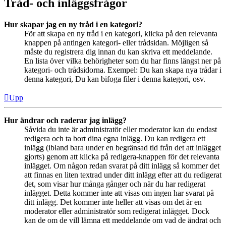
Tråd- och inläggsfrågor
Hur skapar jag en ny tråd i en kategori?
För att skapa en ny tråd i en kategori, klicka på den relevanta
knappen på antingen kategori- eller trådsidan. Möjligen så
måste du registrera dig innan du kan skriva ett meddelande.
En lista över vilka behörigheter som du har finns längst ner på
kategori- och trådsidorna. Exempel: Du kan skapa nya trådar i
denna kategori, Du kan bifoga filer i denna kategori, osv.
Upp
Hur ändrar och raderar jag inlägg?
Såvida du inte är administratör eller moderator kan du endast
redigera och ta bort dina egna inlägg. Du kan redigera ett
inlägg (ibland bara under en begränsad tid från det att inlägget
gjorts) genom att klicka på redigera-knappen för det relevanta
inlägget. Om någon redan svarat på ditt inlägg så kommer det
att finnas en liten textrad under ditt inlägg efter att du redigerat
det, som visar hur många gånger och när du har redigerat
inlägget. Detta kommer inte att visas om ingen har svarat på
ditt inlägg. Det kommer inte heller att visas om det är en
moderator eller administratör som redigerat inlägget. Dock
kan de om de vill lämna ett meddelande om vad de ändrat och