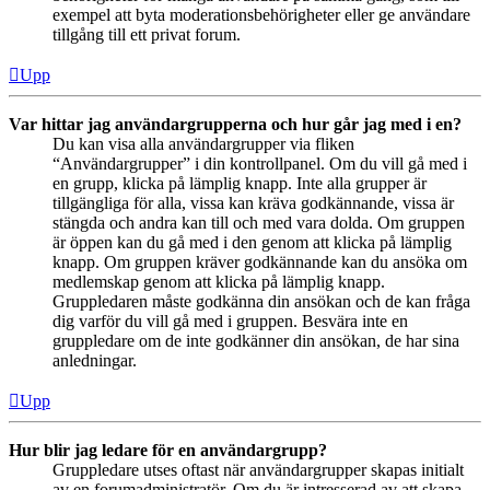
exempel att byta moderationsbehörigheter eller ge användare
tillgång till ett privat forum.
Upp
Var hittar jag användargrupperna och hur går jag med i en?
Du kan visa alla användargrupper via fliken
“Användargrupper” i din kontrollpanel. Om du vill gå med i
en grupp, klicka på lämplig knapp. Inte alla grupper är
tillgängliga för alla, vissa kan kräva godkännande, vissa är
stängda och andra kan till och med vara dolda. Om gruppen
är öppen kan du gå med i den genom att klicka på lämplig
knapp. Om gruppen kräver godkännande kan du ansöka om
medlemskap genom att klicka på lämplig knapp.
Gruppledaren måste godkänna din ansökan och de kan fråga
dig varför du vill gå med i gruppen. Besvära inte en
gruppledare om de inte godkänner din ansökan, de har sina
anledningar.
Upp
Hur blir jag ledare för en användargrupp?
Gruppledare utses oftast när användargrupper skapas initialt
av en forumadministratör. Om du är intresserad av att skapa