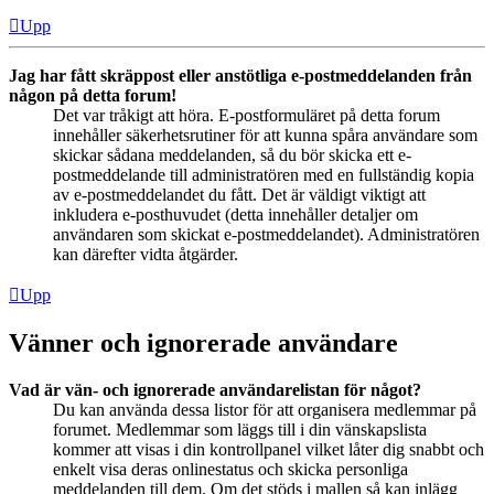
Upp
Jag har fått skräppost eller anstötliga e-postmeddelanden från
någon på detta forum!
Det var tråkigt att höra. E-postformuläret på detta forum
innehåller säkerhetsrutiner för att kunna spåra användare som
skickar sådana meddelanden, så du bör skicka ett e-
postmeddelande till administratören med en fullständig kopia
av e-postmeddelandet du fått. Det är väldigt viktigt att
inkludera e-posthuvudet (detta innehåller detaljer om
användaren som skickat e-postmeddelandet). Administratören
kan därefter vidta åtgärder.
Upp
Vänner och ignorerade användare
Vad är vän- och ignorerade användarelistan för något?
Du kan använda dessa listor för att organisera medlemmar på
forumet. Medlemmar som läggs till i din vänskapslista
kommer att visas i din kontrollpanel vilket låter dig snabbt och
enkelt visa deras onlinestatus och skicka personliga
meddelanden till dem. Om det stöds i mallen så kan inlägg